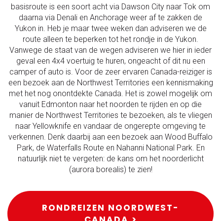
basisroute is een soort acht via Dawson City naar Tok om
daarna via Denali en Anchorage weer af te zakken de
Yukon in. Heb je maar twee weken dan adviseren we de
route alleen te beperken tot het rondje in de Yukon.
Vanwege de staat van de wegen adviseren we hier in ieder
geval een 4x4 voertuig te huren, ongeacht of dit nu een
camper of auto is. Voor de zeer ervaren Canada-reiziger is
een bezoek aan de Northwest Territories een kennismaking
met het nog onontdekte Canada. Het is zowel mogelijk om
vanuit Edmonton naar het noorden te rijden en op die
manier de Northwest Territories te bezoeken, als te vliegen
naar Yellowknife en vandaar de ongerepte omgeving te
verkennen. Denk daarbij aan een bezoek aan Wood Buffalo
Park, de Waterfalls Route en Nahanni National Park. En
natuurlijk niet te vergeten: de kans om het noorderlicht
(aurora borealis) te zien!
RONDREIZEN NOORDWEST-
CANADA >