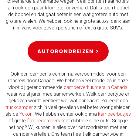
onverharde als verharde wegen. Veel opritten naar hotels
zijn ook een paar kilometer onverhard. Dat is toch hobbel
de bobbel en dat gaat beter in een wat grotere auto met
grotere wielen. We hebben ook hele grote auto’s, denk aan
minivans voor zeven personen of extra grote SUV's.
AUTORONDREIZEN >
Ook een camper is een prima vervoermiddel voor een
rondreis door Canada. We hebben veel modellen in onze
vloot bij gerenommeerde
camperverhuurders in Canada
waar we al jaren mee samenwerken. Welk campertype er
gekozen wordt, verdient wel wat aandacht. Zo leent een
truckcamper
zich in veel gevallen veel beter voor gebieden
als de
Yukon
. We hebben echter ook prima
kampeerbusjes
of grote
familiecampers
met dubbele slide outs. Snap je
het nog? Wij kunnen je alles over het rondreizen met een
camper vertellen. Ons team heeft elk campertype in