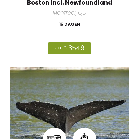
Boston incl. Newfoundland
Montreal, QC
15 DAGEN
3549
v.a. €