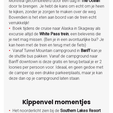
Montreal gecombineerd door een dag in
The Ocean
door te brengen. Je hebt de kans om echt om je heen
te kijken, zonder je zorgen te maken over de weg.
Bovendien is het eten aan boord van de trein echt
verrukkelijk!
Boek tijdens de cruise naar Alaska in Skagway als
●
excursie altijd de
White Pass trein
, een belevenis die
je niet mag missen. (Ben je in een avontuurlijke bui? Je
kan heen met de trein en terug met de fiets)
Vanaf Tunnel Mountain campground in
Banff
kan je
●
de shuttle bus pakken. Vanaf de campground naar
Banff downtown is deze gratis en terug betaal je er 2
loonies per persoon voor. Ideaal, en geen gedoe met
de camper op een drukke parkeerplaats, maar je kan
deze dan op je campground laten staan.
Kippenvel momentjes
Het noorderlicht zien bij de
Southern Lakes Resort
●