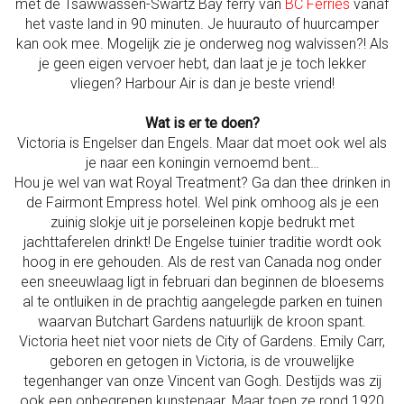
met de Tsawwassen-Swartz Bay ferry van
BC Ferries
vanaf
het vaste land in 90 minuten. Je huurauto of huurcamper
kan ook mee. Mogelijk zie je onderweg nog walvissen?! Als
je geen eigen vervoer hebt, dan laat je je toch lekker
vliegen? Harbour Air is dan je beste vriend!
Wat is er te doen?
Victoria is Engelser dan Engels. Maar dat moet ook wel als
je naar een koningin vernoemd bent…
Hou je wel van wat Royal Treatment? Ga dan thee drinken in
de Fairmont Empress hotel. Wel pink omhoog als je een
zuinig slokje uit je porseleinen kopje bedrukt met
jachttaferelen drinkt! De Engelse tuinier traditie wordt ook
hoog in ere gehouden. Als de rest van Canada nog onder
een sneeuwlaag ligt in februari dan beginnen de bloesems
al te ontluiken in de prachtig aangelegde parken en tuinen
waarvan Butchart Gardens natuurlijk de kroon spant.
Victoria heet niet voor niets de City of Gardens. Emily Carr,
geboren en getogen in Victoria, is de vrouwelijke
tegenhanger van onze Vincent van Gogh. Destijds was zij
ook een onbegrepen kunstenaar. Maar toen ze rond 1920