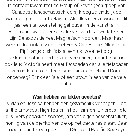
in contact kwam met de Group of Seven (een groep van
Canadese landschapsschilders) kreeg ze eindelijk de
waardering die haar toekwam. Als alles meezit wordt er dit
jaar een tentoonstelling gehouden in de Kunsthal in
Rotterdam waarbij enkele stukken van haar werk te zien
zijn. De expositie heet Magnetisch Noorden. Maar haar
werk is dus ook te zien in het Emily Carr House. Alleen al dit
Pipi Langkoushuis is al een lust voor het oog.
Je kunt de stad goed te voet verkennen, maar fietsen is
ook leuk! Victoria heeft meer fietspaden dan alle fietspaden
van andere grote steden van Canada bij elkaar! Dorst
onderweg? Drink een ‘ale’ of een ‘stout’ in een van de vele
pubs.
Waar hebben wij lekker gegeten?
Vivian en Jessica hebben een gezamenlijk verlangen: ‘Tea
at the Empress’. High Tea-en in het Fairmont Empress hotel
dus. Vers gebakken scones, jam van eigen bessenstruiken,
honing van de bijenkorven die op het dakterras staan. Daar
moet natuurlijk een plakje Cold Smoked Pacific Sockeye