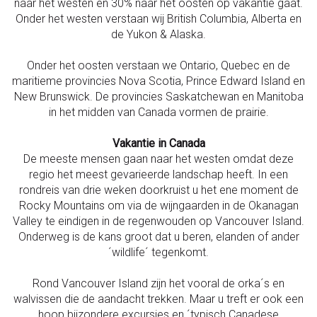
naar het westen en 30% naar het oosten op vakantie gaat.
Onder het westen verstaan wij British Columbia, Alberta en
de Yukon & Alaska.
Onder het oosten verstaan we Ontario, Quebec en de
maritieme provincies Nova Scotia, Prince Edward Island en
New Brunswick. De provincies Saskatchewan en Manitoba
in het midden van Canada vormen de prairie.
Vakantie in Canada
De meeste mensen gaan naar het westen omdat deze
regio het meest gevarieerde landschap heeft. In een
rondreis van drie weken doorkruist u het ene moment de
Rocky Mountains om via de wijngaarden in de Okanagan
Valley te eindigen in de regenwouden op Vancouver Island.
Onderweg is de kans groot dat u beren, elanden of ander
´wildlife´ tegenkomt.
Rond Vancouver Island zijn het vooral de orka´s en
walvissen die de aandacht trekken. Maar u treft er ook een
hoop bijzondere excursies en ´typisch Canadese