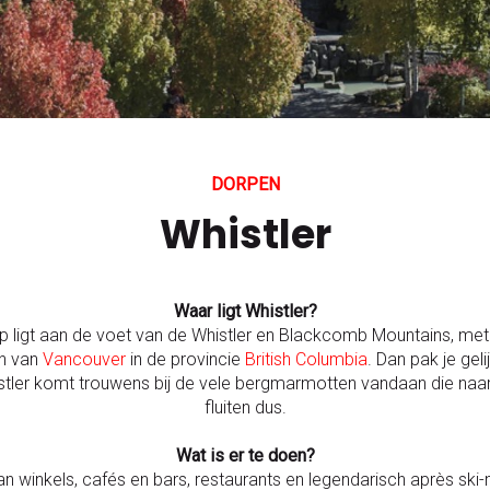
DORPEN
Whistler
Waar ligt Whistler?
orp ligt aan de voet van de Whistler en Blackcomb Mountains, me
en van
Vancouver
in de provincie
British Columbia
. Dan pak je ge
er komt trouwens bij de vele bergmarmotten vandaan die naar el
fluiten dus.
Wat is er te doen?
 winkels, cafés en bars, restaurants en legendarisch après ski-nig