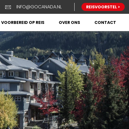
INFO@GOCANADA.NL
REISVOORSTEL >
VOORBEREID OP REIS
OVER ONS
CONTACT