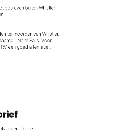
et bos even buiten Whistler
en!
jden ten noorden van Whistler.
naamd… Nairn Falls. Voor
 RV een goed alternatief.
rief
ontvangen! Op de