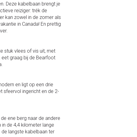
sen. Deze kabelbaan brengt je
ieve reiziger: trék de
er kan zowel in de zomer als
kantie in Canada! En prettig
ver.
e stuk vlees of vis uit, met
 eet graag bij de Bearfoot
a.
modern en ligt op een drie
t sfeervol ingericht en de 2-
an de ene berg naar de andere
in de 4,4 kilometer lange
s de langste kabelbaan ter