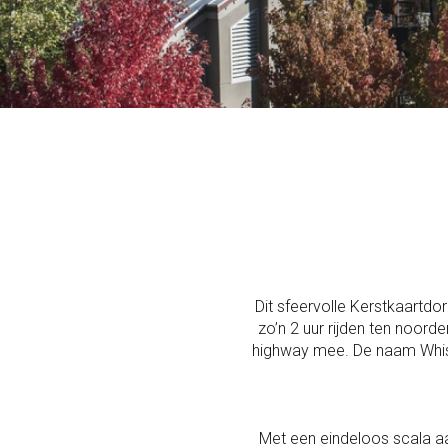
Dit sfeervolle Kerstkaartd
zo’n 2 uur rijden ten noord
highway mee. De naam Whistl
Met een eindeloos scala aan