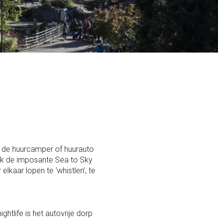
t de huurcamper of huurauto
lijk de imposante Sea to Sky
kaar lopen te ‘whistlen’, te
htlife is het autovrije dorp