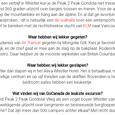
een verblijf in Whistler kun je de Peak 2 Peak Gondola niet mis
d 360 graden uitzicht over bergen, bossen en meren. Voor de act
 die mountainbike en háng aan die zipline. En al dat ge-avonturi
gesproken… dit is natuurlijk een
ski-walhalla
voor een wintersportva
el’ te bereiken met de rechtstreekse vlucht van
KLM
naar Vancou
Waar hebben wij lekker gegeten?
tudiereis van
Air Transat
gegeten bij Mongolie Grill. Kies je favoriet
jk, en de chef gaat er mee aan de slag op de bakplaat. Roderick
istro. Daar hebben ze de mooiste wijnkelder van British Columbi
Waar hebben wij lekker geslapen?
stler dan slapen wij in het Aava Whistler Hotel. Het is betaalbaar, 
llige centrum en op vijf minuten van de skiliften. Bovendien is he
bedroom suites hebben een keukentje.
Wat vinden wij van GoCanada de leukste excursie?
hand: Peak 2 Peak Gondola! Vlieg als een vogel boven Whistler v
rweldigende uitzicht over bergmeren en besneeuwde bergtoppen 
ng hè? Dat zijn meer dan 500 campers achter elkaar! Met recht du