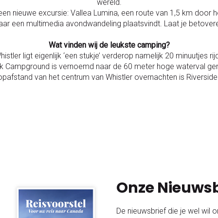
wereld.
 een nieuwe excursie: Vallea Lumina, een route van 1,5 km door h
ar een multimedia avondwandeling plaatsvindt. Laat je betover
Wat vinden wij de leukste camping?
stler ligt eigenlijk ‘een stukje’ verderop namelijk 20 minuutjes ri
Park Campground is vernoemd naar de 60 meter hoge waterval ge
opafstand van het centrum van Whistler overnachten is Riverside
Onze Nieuwsb
De nieuwsbrief die je wel wil 