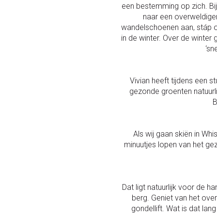
een bestemming op zich. Bij 
naar een overweldigen
wandelschoenen aan, stáp op
in de winter. Over de winter 
‘sn
Vivian heeft tijdens een s
gezonde groenten natuurli
B
Als wij gaan skiën in Whi
minuutjes lopen van het geze
Dat ligt natuurlijk voor de 
berg. Geniet van het ove
gondellift. Wat is dat la