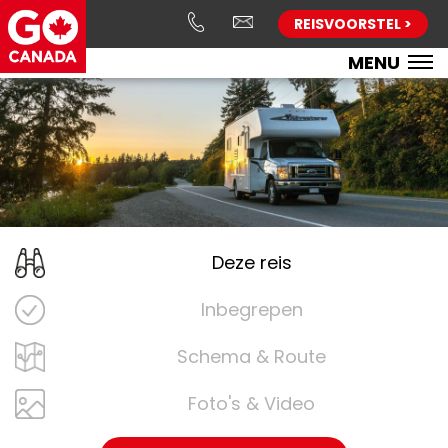
REISVOORSTEL >
MENU
Deze reis
Inbegrepen
Schema & Route
Foto's & Video