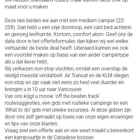
maat voor u maken.
Deze reis bieden we aan met een medium camper (22-
25ft). Dan hebt u een vrije doorloop, een vast bed achterin
en genoeg leefruimte. Kortom, comfort alom. Geef ons de
data door in het offerteformulier, dan kijken wij wel welke
verhuurder de beste deal heeft. Uiteraard kunnen we ook
een voorstel maken op basis van een ander campertype
als u dat liever hebt.
Wij verkiezen non-stop vluchten, omdat een overstap de
reistijd meestal verdubbelt. Air Transat en de KLM vliegen
non-stop en zijn vaak niet eens zo heel veel duurder en
brengen u in 10 uur naar Vancouver.
Van ons krijgt u mooie ‘off the beaten track’
routesuggesties, een gids met rustieke campings en een
‘What to do’ gids met unieke excursies. Al deze gidsen zijn
door ons zelf gemaakt op basis van onze eigen ervaringen
en tips van onze klanten.
Vraag snel een offerte aan en wie weet maakt u binnenkort
een kampvuurtje in de Canadese bossen.