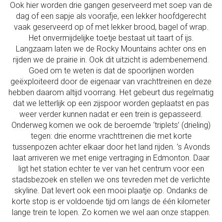
Ook hier worden drie gangen geserveerd met soep van de
dag of een sapje als voorafje, een lekker hoofdgerecht
vaak geserveerd op of met lekker brood, bagel of wrap.
Het onvermijdelijke toetje bestaat uit taart of ijs.
Langzaam laten we de Rocky Mountains achter ons en
rijden we de prairie in. Ook dit uitzicht is adembenemend.
Goed om te weten is dat de spoorlijnen worden
geëxploiteerd door de eigenaar van vrachttreinen en deze
hebben daarom altijd voorrang. Het gebeurt dus regelmatig
dat we letterlijk op een zijspoor worden geplaatst en pas
weer verder kunnen nadat er een trein is gepasseerd.
Onderweg komen we ook de beroemde ‘triplets’ (drieling)
tegen: drie enorme vrachttreinen die met korte
tussenpozen achter elkaar door het land rijden. ’s Avonds
laat arriveren we met enige vertraging in Edmonton. Daar
ligt het station echter te ver van het centrum voor een
stadsbezoek en stellen we ons tevreden met de verlichte
skyline. Dat levert ook een mooi plaatje op. Ondanks de
korte stop is er voldoende tijd om langs de één kilometer
lange trein te lopen. Zo komen we wel aan onze stappen.