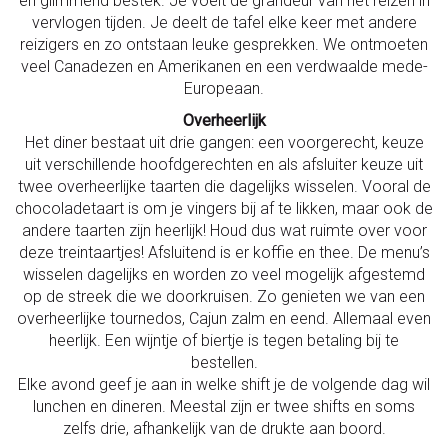
en glimmend bestek. Je voelt de grandeur van het reizen in
vervlogen tijden. Je deelt de tafel elke keer met andere
reizigers en zo ontstaan leuke gesprekken. We ontmoeten
veel Canadezen en Amerikanen en een verdwaalde mede-
Europeaan.
Overheerlijk
Het diner bestaat uit drie gangen: een voorgerecht, keuze
uit verschillende hoofdgerechten en als afsluiter keuze uit
twee overheerlijke taarten die dagelijks wisselen. Vooral de
chocoladetaart is om je vingers bij af te likken, maar ook de
andere taarten zijn heerlijk! Houd dus wat ruimte over voor
deze treintaartjes! Afsluitend is er koffie en thee. De menu’s
wisselen dagelijks en worden zo veel mogelijk afgestemd
op de streek die we doorkruisen. Zo genieten we van een
overheerlijke tournedos, Cajun zalm en eend. Allemaal even
heerlijk. Een wijntje of biertje is tegen betaling bij te
bestellen.
Elke avond geef je aan in welke shift je de volgende dag wil
lunchen en dineren. Meestal zijn er twee shifts en soms
zelfs drie, afhankelijk van de drukte aan boord.