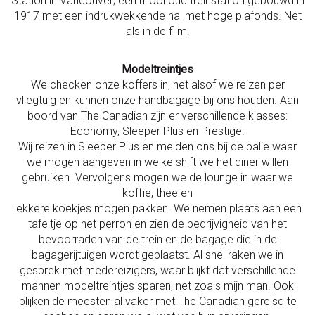
Station in Vancouver; een mooi oud treinstation gebouwd in
1917 met een indrukwekkende hal met hoge plafonds. Net
als in de film.
Modeltreintjes
We checken onze koffers in, net alsof we reizen per
vliegtuig en kunnen onze handbagage bij ons houden. Aan
boord van The Canadian zijn er verschillende klasses:
Economy, Sleeper Plus en Prestige.
Wij reizen in Sleeper Plus en melden ons bij de balie waar
we mogen aangeven in welke shift we het diner willen
gebruiken. Vervolgens mogen we de lounge in waar we
koffie, thee en
lekkere koekjes mogen pakken. We nemen plaats aan een
tafeltje op het perron en zien de bedrijvigheid van het
bevoorraden van de trein en de bagage die in de
bagagerijtuigen wordt geplaatst. Al snel raken we in
gesprek met medereizigers, waar blijkt dat verschillende
mannen modeltreintjes sparen, net zoals mijn man. Ook
blijken de meesten al vaker met The Canadian gereisd te