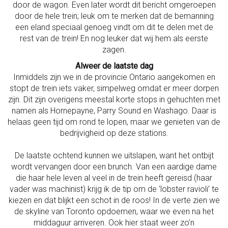
door de wagon. Even later wordt dit bericht omgeroepen
door de hele trein; leuk om te merken dat de bemanning
een eland speciaal genoeg vindt om dit te delen met de
rest van de trein! En nog leuker dat wij hem als eerste
zagen.
Alweer de laatste dag
Inmiddels zijn we in de provincie Ontario aangekomen en
stopt de trein iets vaker, simpelweg omdat er meer dorpen
zijn. Dit zijn overigens meestal korte stops in gehuchten met
namen als Hornepayne, Parry Sound en Washago. Daar is
helaas geen tijd om rond te lopen, maar we genieten van de
bedrijvigheid op deze stations.
De laatste ochtend kunnen we uitslapen, want het ontbijt
wordt vervangen door een brunch. Van een aardige dame
die haar hele leven al veel in de trein heeft gereisd (haar
vader was machinist) krijg ik de tip om de ‘lobster ravioli’ te
kiezen en dat blijkt een schot in de roos! In de verte zien we
de skyline van Toronto opdoemen, waar we even na het
middaguur arriveren. Ook hier staat weer zo’n