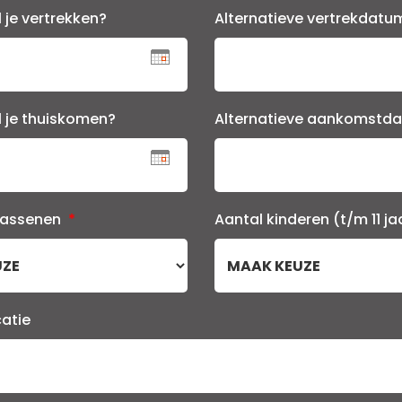
 je vertrekken?
Alternatieve vertrekdat
l je thuiskomen?
Alternatieve aankomstd
wassenen
*
Aantal kinderen (t/m 11 ja
catie