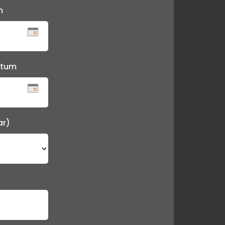
um
atum
ar)