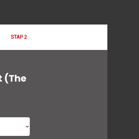
STAP 2
t (The