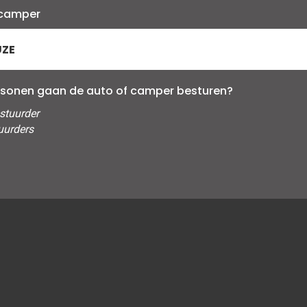
/camper
rsonen gaan de auto of camper besturen?
stuurder
uurders