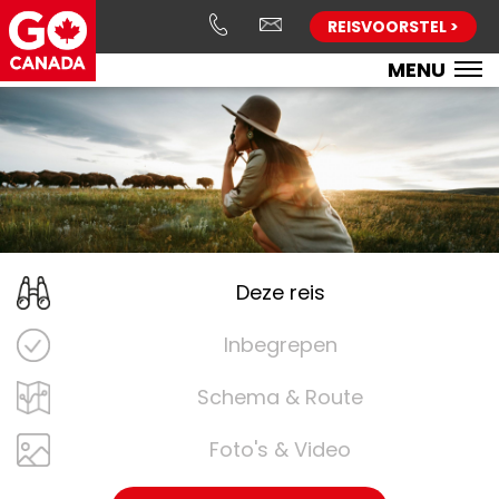
REISVOORSTEL >
MENU
Deze reis
Inbegrepen
Schema & Route
Foto's & Video